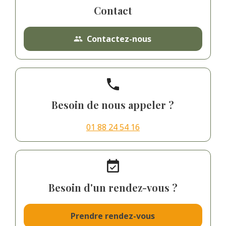
Contact
Contactez-nous
people
phone
Besoin de nous appeler ?
01 88 24 54 16
event_available
Besoin d'un rendez-vous ?
Prendre rendez-vous