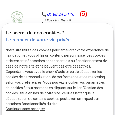
01 88 24 54 16
7 Rue Léon Dieudé ,
66000 Perpignan
Lundi au Dimanche
de 11:00 à 20:00
Le secret de nos cookies ?
Laurène
Le respect de votre vie privée
Hoerdt
Nomad'Essence
Notre site utilise des cookies pour améliorer votre expérience de
navigation et vous offrir un contenu personnalisé. Les cookies
strictement nécessaires sont essentiels au fonctionnement de
base de notre site et ne peuvent pas être désactivés.
Cependant, vous avez le choix d'activer ou de désactiver les
cookies de personnalisation, de performance et de marketing
Siret :
84209480700026
selon vos préférences. Vous pouvez modifier vos paramètres
Mentions
Politique de
de cookies à tout moment en cliquant sur le lien 'Gestion des
légales
confidentialité
cookies' situé en bas de notre site. Veuillez noter que la
désactivation de certains cookies peut avoir un impact sur
Gestion des
Plan du site
certaines fonctionnalités du site.
cookies
Continuer sans accepter