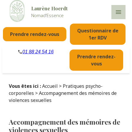
Panneau de gestion des cookies
Laurène Hoerdt
menu
Nomad'Essence
Questionnaire de
Prendre rendez-vous
1er RDV
01 88 24 54 16
Prendre rendez-
vous
Vous êtes ici :
Accueil
>
Pratiques psycho-
corporelles
> Accompagnement des mémoires de
violences sexuelles
Accompagnement des mémoires de
violences sexuelles